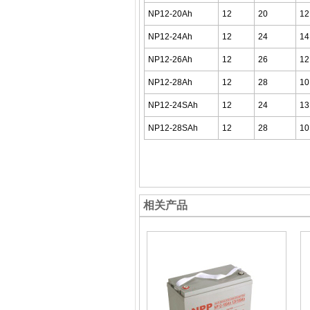
NP12-20Ah
12
20
12
NP12-24Ah
12
24
14
NP12-26Ah
12
26
12
NP12-28Ah
12
28
10
NP12-24SAh
12
24
13
NP12-28SAh
12
28
10
相关产品