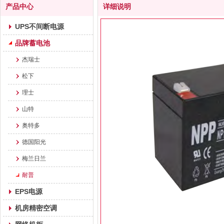
产品中心
详细说明
UPS不间断电源
品牌蓄电池
杰瑞士
松下
理士
山特
奥特多
德国阳光
梅兰日兰
耐普
EPS电源
机房精密空调