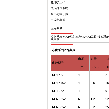
免维护工作
低压排气系统
高负荷格子体
自放电率低
应用领域：
控制系统,电动玩具,应急灯,电动工具,报警系
规格表：
小密系列产品规格
电压
容量
内
电池型号
（
V
）
（
Ah
）
（
NP4-4Ah
4
4
21
NP4-4.5Ah
4
4.5
15
NP4-9Ah
4
9
9
NP6-1.2Ah
6
1.2
52
NP6-3.2Ah
6
3.2
25