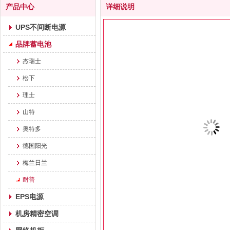
产品中心
详细说明
UPS不间断电源
品牌蓄电池
杰瑞士
松下
理士
山特
奥特多
德国阳光
梅兰日兰
耐普
EPS电源
机房精密空调