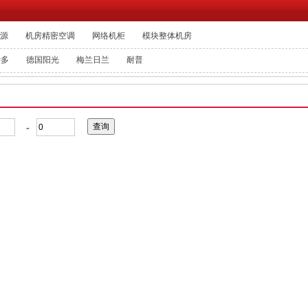
电源
机房精密空调
网络机柜
模块整体机房
特多
德国阳光
梅兰日兰
耐普
-