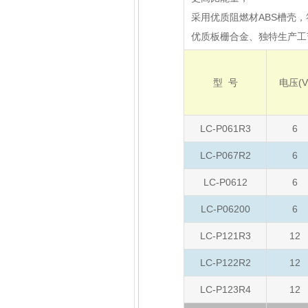
采用优质阻燃材ABS槽壳，
优质板栅合金、独特生产工
型 号
电压(V
LC-P061R3
6
LC-P067R2
6
LC-P0612
6
LC-P06200
6
LC-P121R3
12
LC-P122R2
12
LC-P123R4
12