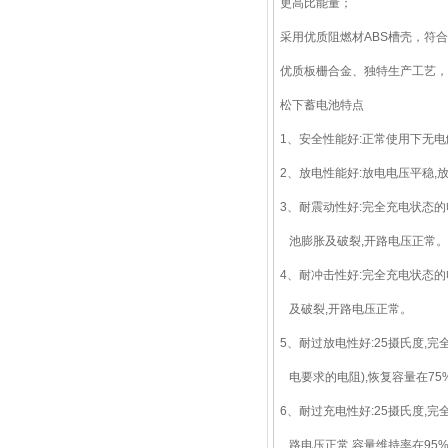
更高比能量；
采用优质阻燃材ABS槽壳，符合
优质板栅合金、独特生产工艺，
松下蓄电池特点
1、安全性能好:正常使用下无
2、放电性能好:放电电压平稳,
3、耐震动性好:完全充电状态的电
池膨胀及破裂,开路电压正常。
4、耐冲击性好:完全充电状态的
及破裂,开路电压正常。
5、耐过放电性好:25摄氏度,
电要求的电阻),恢复容量在75
6、耐过充电性好:25摄氏度,完
路电压正常,容量维持率在95