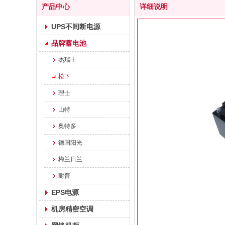
产品中心
详细说明
UPS不间断电源
品牌蓄电池
杰瑞士
松下
理士
山特
奥特多
德国阳光
梅兰日兰
耐普
EPS电源
机房精密空调