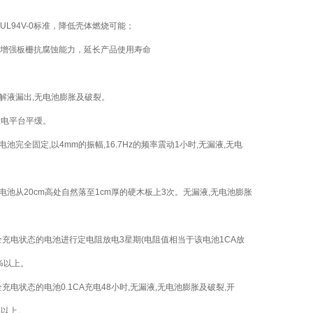
UL94V-0标准，降低壳体燃烧可能；
增强板栅抗腐蚀能力，延长产品使用寿命
电解液漏出,无电池膨胀及破裂。
放电平台平缓。
池完全固定,以4mm的振幅,16.7Hz的频率震动1小时,无漏液,无电
电池从20cm高处自然落至1cm厚的硬木板上3次。无漏液,无电池膨胀
完全充电状态的电池进行定电阻放电3星期(电阻值相当于该电池1CA放
%以上。
全充电状态的电池0.1CA充电48小时,无漏液,无电池膨胀及破裂,开
%以上。