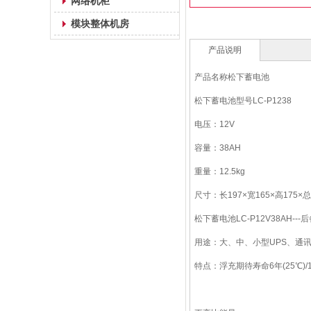
网络机柜
模块整体机房
产品说明
产品名称松下蓄电池
松下蓄电池型号LC-P1238
电压：12V
容量：38AH
重量：12.5kg
尺寸：长197×宽165×高175×总
松下蓄电池LC-P12V38AH-
用途：大、中、小型UPS、通
特点：浮充期待寿命6年(25℃)/1