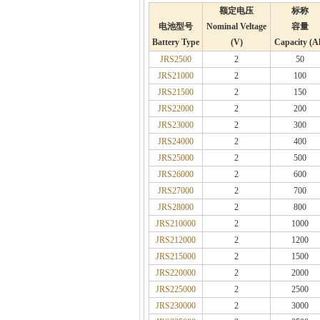
额定电压
标称
电池型号
Nominal Veltage
容量
Battery Type
(V)
Capacity (A
JRS
2500
2
50
JRS
21000
2
100
JRS
21500
2
150
JRS
22000
2
200
JRS
23000
2
300
JRS
24000
2
400
JRS
25000
2
500
JRS
26000
2
600
JRS
27000
2
700
JRS
28000
2
800
JRS
210000
2
1000
JRS
212000
2
1200
JRS
215000
2
1500
JRS
220000
2
2000
JRS
225000
2
2500
JRS
230000
2
3000