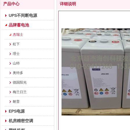
产品中心
详细说明
UPS不间断电源
品牌蓄电池
杰瑞士
松下
理士
山特
奥特多
德国阳光
梅兰日兰
耐普
EPS电源
机房精密空调