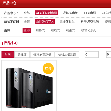
产品中心
全部
UPS不间断电源
品牌蓄电池
EPS电源
机房
产品中心：
全部
山特SANTAK
维谛艾默生
科华UPS电源
伊顿
UPS不间断
电源：
全部
后备式
在线式
机架式
模块化系列
山特
SANTAK：
产品中心
-
时间
关注度
价格从高到低
价格从低到高
收藏