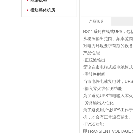
网络机柜
模块整体机房
产品说明
RS11系列在线式UPS，
从稳压输出范围、频率范围
对电力环境要求苛刻的设备
产品性能
·正弦波输出
无论在市电模式或电池模式
·零转换时间
当市电停电或复电时，UP
·输入零火线侦测功能
为了避免UPS市电输入零火
·旁路输出人性化
为了避免用户让UPS工作于
机，才会有正常逆变输出。可
·TVSS功能
即TRANSIENT VOLT