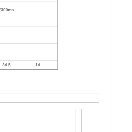
300ms
34.5
14