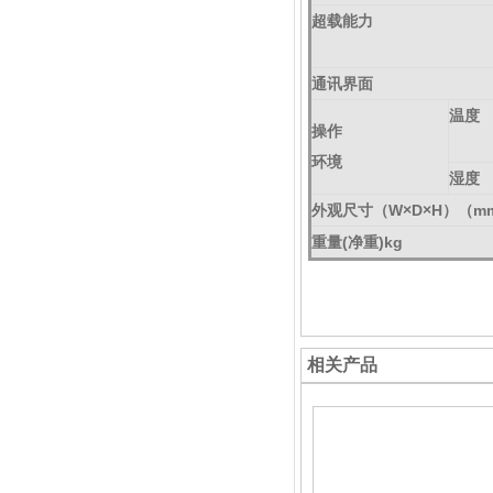
超载能力
通讯界面
温度
操作
环境
湿度
外观尺寸（W×D×H）（m
重量(净重)kg
相关产品