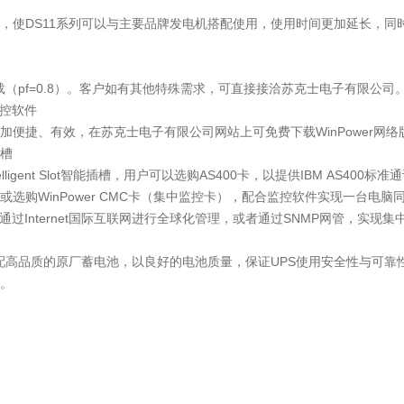
，使DS11系列可以与主要品牌发电机搭配使用，使用时间更加延长，同
负载（pf=0.8）。客户如有其他特殊需求，可直接接洽苏克士电子有限公司
监控软件
更加便捷、有效，在苏克士电子有限公司网站上可免费下载WinPower网
插槽
elligent Slot智能插槽，用户可以选购AS400卡，以提供IBM AS400标准
选购WinPower CMC卡（集中监控卡），配合监控软件实现一台电
卡，通过Internet国际互联网进行全球化管理，或者通过SNMP网管，实
机搭配高品质的原厂蓄电池，以良好的电池质量，保证UPS使用安全性与可
。