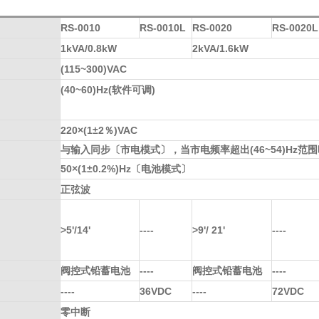
RS-0010
RS-0010L
RS-0020
RS-0020L
1kVA/0.8kW
2kVA/1.6kW
(115~300)VAC
(40~60)Hz(软件可调)
220×(1±2％)VAC
与输入同步〔市电模式〕，当市电频率超出(46~54)Hz范围时，
50×(1±0.2%)Hz〔电池模式〕
正弦波
>5'/14'
----
>9'/ 21'
----
阀控式铅蓄电池
----
阀控式铅蓄电池
----
----
36VDC
----
72VDC
零中断