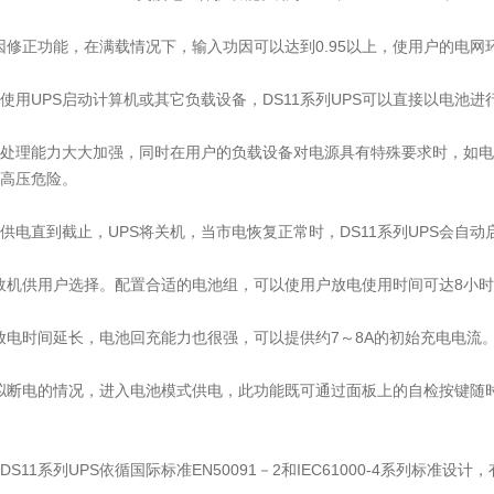
功因修正功能，在满载情况下，输入功因可以达到0.95以上，使用户的电
使用UPS启动计算机或其它负载设备，DS11系列UPS可以直接以电池进
急处理能力大大加强，同时在用户的负载设备对电源具有特殊要求时，如电压
高压危险。
供电直到截止，UPS将关机，当市电恢复正常时，DS11系列UPS会自
供长效机供用户选择。配置合适的电池组，可以使用户放电使用时间可达8小
了放电时间延长，电池回充能力也很强，可以提供约7～8A的初始充电电流
行模拟断电的情况，进入电池模式供电，此功能既可通过面板上的自检按键
11系列UPS依循国际标准EN50091－2和IEC61000-4系列标准设