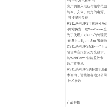
·可搭配发电机使用
宽广的输入电压与频率范围
纯净、安全、稳定的电源。
·可接感性负载
RS11系列UPS可接感性
·网站免费下载WinPower
为了使用户对UPS的管理
·配备Intelligent Slot 智能
DS11系列UPS配备一个Int
包含声音报警及灯光显示。或
购WebPower智能监控
原厂蓄电池
RS11系列UPS的标准
术咨询，请接洽各地分公司
技术参数
产品特性：