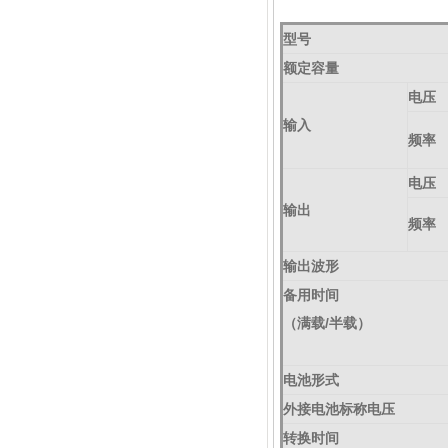
型号
额定容量
电压
输入
频率
电压
输出
频率
输出波形
备用时间
（满载/半载）
电池形式
外接电池标称电压
转换时间