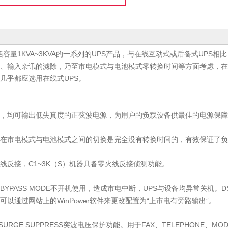
包括容量1KVA~3KVA的一系列的UPS产品，与在线互动式或后备式UPS
、输入杂讯的滤除，乃至市电模式与电池模式零转换时间等方面考虑，在
几乎都应选用在线式UPS。
，均可输出低失真度的正弦波电源，为用户的负载设备供最佳的电源保障
S在市电模式与电池模式之间的切换是完全没有转换时间的，有效保证了
线反接，C1~3K（S）机器具备零火线反接侦测功能。
BYPASS MODE不开机使用，造成市电中断，UPS与设备均异常关机。
以通过网站上的WinPower软件来更改配置为“上市电有旁路输出”。
AGE SURGE SUPPRESS突波电压保护功能。用于FAX、TELEPHONE